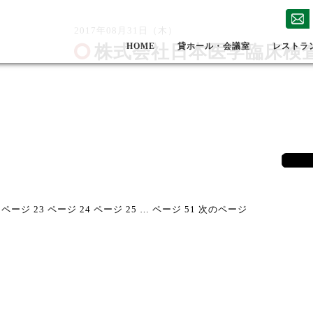
2017年08月31日（木）
株式会社日本医学臨床検
HOME
貸ホール・会議室
レストラ
ページ
23
ページ
24
ページ
25
…
ページ
51
次のページ