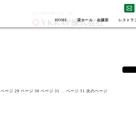
2017年08月31日（木）
YKKAP株式会社
HOME
貸ホール・会議室
レストラ
ページ
29
ページ
30
ページ
31
…
ページ
51
次のページ