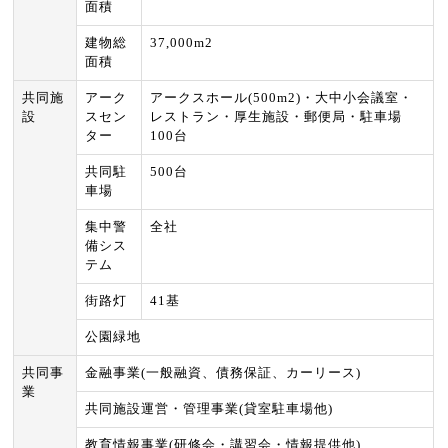
面積
建物総
37,000m2
面積
共同施
アーク
アークスホール(500m2)・大中小会議室・
設
スセン
レストラン・厚生施設・郵便局・駐車場
ター
100台
共同駐
500台
車場
集中警
全社
備シス
テム
街路灯
41基
公園緑地
共同事
金融事業(一般融資、債務保証、カーリース)
業
共同施設運営・管理事業(貸室駐車場他)
教育情報事業(研修会・講習会・情報提供他)