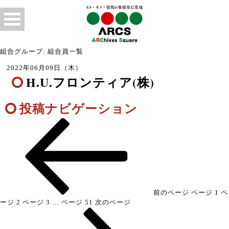
組合グループ: 組合員一覧
2022年06月09日（木）
H.U.フロンティア(株)
投稿ナビゲーション
前のページ
ページ
1
ペ
ージ
2
ページ
3
…
ページ
51
次のページ