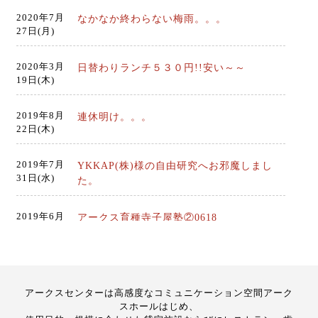
2020年7月
なかなか終わらない梅雨。。。
27日(月)
2026年4月3日(金)
アークスの桜５分咲き？
2020年3月
日替わりランチ５３０円!!安い～～
19日(木)
2026年3月30日(月)
アークスの桜が開花しました。
2019年8月
連休明け。。。
22日(木)
2019年7月
YKKAP(株)様の自由研究へお邪魔しまし
31日(水)
た。
2026年3月19日(木)
アークス桜の開花予想
2019年6月
アークス育種寺子屋塾②0618
26日(水)
2026年3月2日(月)
2019年5月
アークス育種寺子屋 開講☆
令和８年こども写生大会
20日(月)
アークスセンターは高感度なコミュニケーション空間アーク
スホールはじめ、
2019年5月
GWも終わり・・・