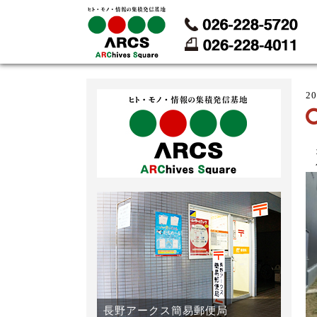
2
オ
長野アークス簡易郵便局