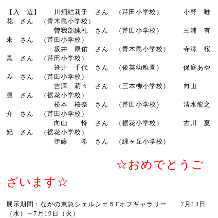
【入 選】 川畑結莉子 さん （芹田小学校） 小野 唯
花 さん （青木島小学校）
曽我部純礼 さん （芹田小学校） 三浦 有
未 さん （芹田小学校）
坂井 康佑 さん （青木島小学校） 寺澤 桜
真 さん （芹田小学校）
笹井 千代 さん （俊英幼稚園） 保庭あや
み さん （芹田小学校）
吉澤 萌々 さん （三本柳小学校） 向山
凛 さん （裾花小学校）
松本 桜奈 さん （芹田小学校） 清水龍之
介 さん （芹田小学校）
向山 怜 さん （裾花小学校） 古川 夏
妃 さん （裾花小学校）
伊藤 希 さん （緑ヶ丘小学校）
☆おめでとうご
ざいます☆
展示期間：ながの東急シェルシェ５Fオフギャラリー 7月13日
（水）～7月19日（火）