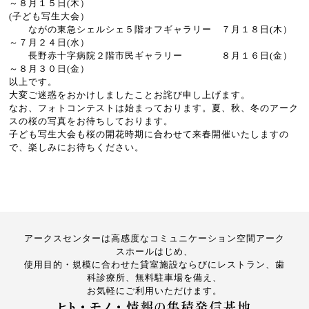
～８月１５日(木）
(子ども写生大会）
ながの東急シェルシェ５階オフギャラリー ７月１８日(木）
～７月２４日(水）
長野赤十字病院２階市民ギャラリー ８月１６日(金）
～８月３０日(金）
以上です。
大変ご迷惑をおかけしましたことお詫び申し上げます。
なお、フォトコンテストは始まっております。夏、秋、冬のアーク
スの桜の写真をお待ちしております。
子ども写生大会も桜の開花時期に合わせて来春開催いたしますの
で、楽しみにお待ちください。
アークスセンターは高感度なコミュニケーション空間アーク
スホールはじめ、
使用目的・規模に合わせた貸室施設ならびにレストラン、歯
科診療所、無料駐車場を備え、
お気軽にご利用いただけます。