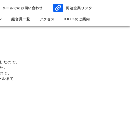
ン
組合員一覧
アクセス
ARCSのご案内
。
したので、
た。
ので、
ールまで