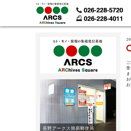
2
ご
受
ま
お
お
長野アークス簡易郵便局