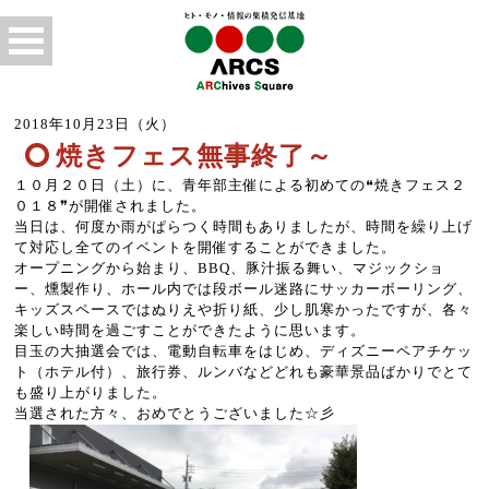
2018年10月23日（火）
焼きフェス無事終了～
１０月２０日（土）に、青年部主催による初めての❝焼きフェス２
０１８❞が開催されました。
当日は、何度か雨がぱらつく時間もありましたが、時間を繰り上げ
て対応し全てのイベントを開催することができました。
オープニングから始まり、BBQ、豚汁振る舞い、マジックショ
ー、燻製作り、ホール内では段ボール迷路にサッカーボーリング、
キッズスペースではぬりえや折り紙、少し肌寒かったですが、各々
楽しい時間を過ごすことができたように思います。
目玉の大抽選会では、電動自転車をはじめ、ディズニーペアチケッ
ト（ホテル付）、旅行券、ルンバなどどれも豪華景品ばかりでとて
も盛り上がりました。
当選された方々、おめでとうございました☆彡